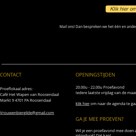
Klik hier o
Mail ons! Dan bespreken we het één en ander 
CONTACT
OPENINGSTIJDEN
20.00u - 22.00u Proefavond
Proeflokaal adres:
Iedere laatste vrijdag van de ma
Café Het Wapen van Roosendaal
Markt 9 4701 PA Roosendaal
klik hier
om naar de agenda te ga
Vrouwenbiergilde@gmail.com
GA JE MEE PROEVEN?
Wil je een proefavond mee doen a
introducé? Dat kan!